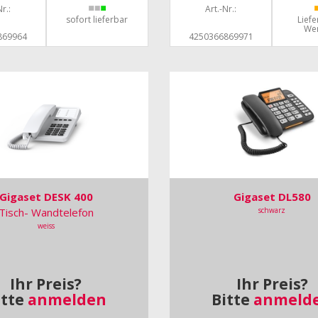
r.:
Art.-Nr.:
sofort lieferbar
Liefe
We
869964
4250366869971
Gigaset DESK 400
Gigaset DL580
Tisch- Wandtelefon
schwarz
weiss
Ihr Preis?
Ihr Preis?
itte
anmelden
Bitte
anmeld