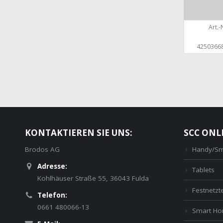
Art.-N
4250366
KONTAKTIEREN SIE UNS:
SCC ONL
Brodos AG
Handy/Sm
Adresse:
Tablets
Kohlhäuser Straße 55, 36043 Fulda
Festnetzt
Telefon:
0661 480066-13
Smart H