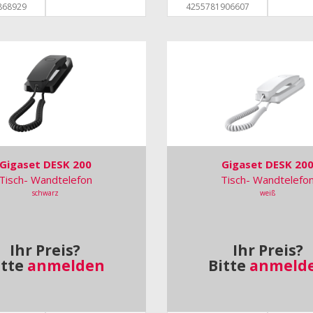
868929
4255781906607
Gigaset DESK 200
Gigaset DESK 20
Tisch- Wandtelefon
Tisch- Wandtelefo
schwarz
weiß
Ihr Preis?
Ihr Preis?
itte
anmelden
Bitte
anmeld