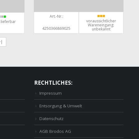
Art.-Nr.:
voraussichtlicher
 lieferbar
Wareneingang:
4250366869025
unbekannt
>|
RECHTLICHES:
Impressum
Entsorgung & Umwelt
Datenschutz
AGB Brodos AG