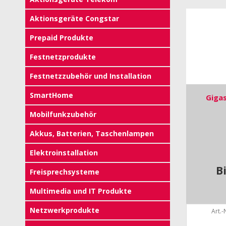
Aktionsgeräte Congstar
Prepaid Produkte
Festnetzprodukte
Festnetzzubehör und Installation
SmartHome
Giga
Mobilfunkzubehör
Akkus, Batterien, Taschenlampen
Elektroinstallation
B
Freisprechsysteme
Multimedia und IT Produkte
Netzwerkprodukte
Art.-N