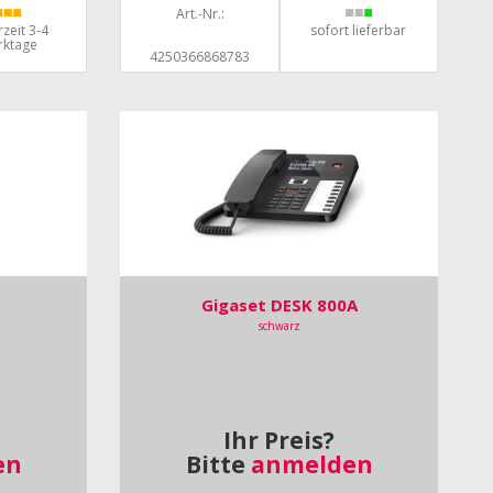
Art.-Nr.:
rzeit 3-4
sofort lieferbar
rktage
4250366868783
Gigaset DESK 800A
schwarz
Ihr Preis?
en
Bitte
anmelden