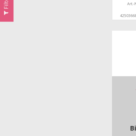
Art.-N
4250366
B