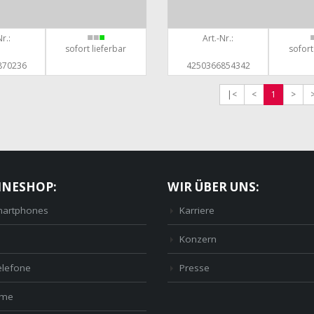
r.:
Art.-Nr.:
sofort lieferbar
sofort
870236
4250366854342
|<
<
1
>
INESHOP:
WIR ÜBER UNS:
artphones
Karriere
Konzern
elefone
Presse
ome