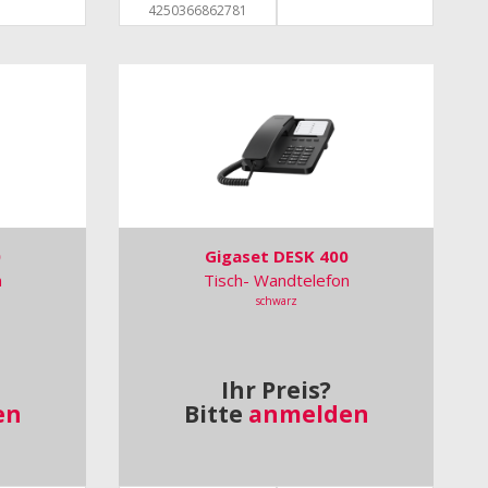
4250366862781
0
Gigaset DESK 400
n
Tisch- Wandtelefon
schwarz
Ihr Preis?
en
Bitte
anmelden