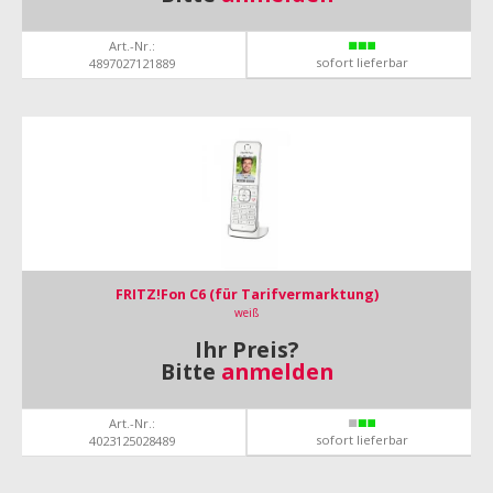
Art.-Nr.:
sofort lieferbar
4897027121889
FRITZ!Fon C6 (für Tarifvermarktung)
weiß
Ihr Preis?
Bitte
anmelden
Art.-Nr.:
sofort lieferbar
4023125028489