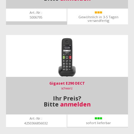
Art.-Nr.:
Gewöhnlich in 3-5 Tagen
5006795
versandfertig
Gigaset E290 DECT
schwarz
Ihr Preis?
Bitte
anmelden
Art.-Nr.:
sofort lieferbar
4250366856032