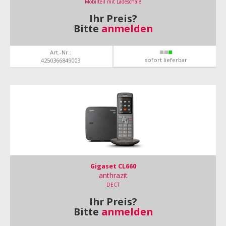
Mobilteil mit Ladeschale
Ihr Preis?
Bitte
anmelden
Art.-Nr.:
sofort lieferbar
4250366849003
Gigaset CL660
anthrazit
DECT
Ihr Preis?
Bitte
anmelden