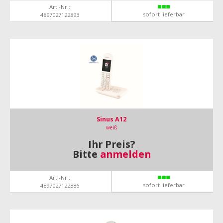
Art.-Nr.:
sofort lieferbar
4897027122893
Sinus A12
weiß
Ihr Preis?
Bitte
anmelden
Art.-Nr.:
sofort lieferbar
4897027122886