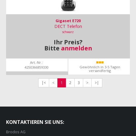
Gigaset E720
DECT Telefon
schwarz
Ihr Preis?
Bitte
anmelden
Art.-Nr.:
Gewöhnlich in 3-5 Tagen
4250366859330
versandfertig
|<
<
1
2
3
>
>|
KONTAKTIEREN SIE UNS:
Brodos AG