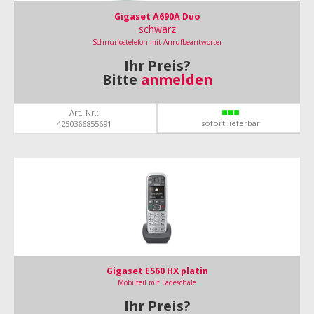
Gigaset A690A Duo
schwarz
Schnurlostelefon mit Anrufbeantworter
Ihr Preis?
Bitte
anmelden
Art.-Nr.:
sofort lieferbar
4250366855691
Gigaset E560 HX platin
Mobilteil mit Ladeschale
Ihr Preis?