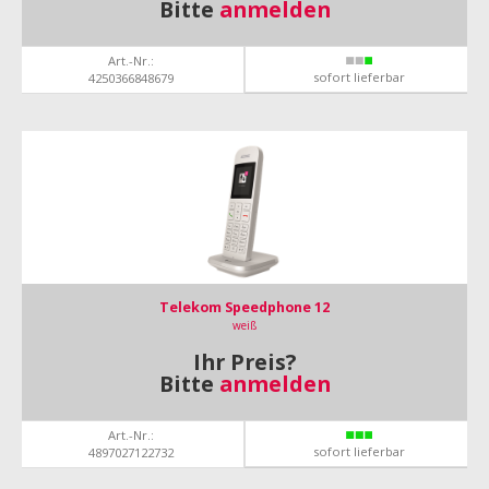
Bitte
anmelden
Art.-Nr.:
sofort lieferbar
4250366848679
Telekom Speedphone 12
weiß
Ihr Preis?
Bitte
anmelden
Art.-Nr.:
sofort lieferbar
4897027122732