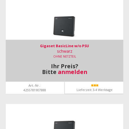
Gigaset BasicLine w/o PSU
schwarz
OHNE NETZTEIL
Ihr Preis?
Bitte
anmelden
Art.-Nr.:
Lieferzeit 3-4 Werktage
4255781907888