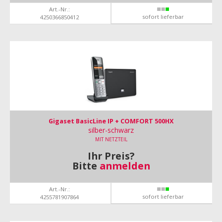
Art.-Nr.:
sofort lieferbar
4250366850412
Gigaset BasicLine IP + COMFORT 500HX
silber-schwarz
MIT NETZTEIL
Ihr Preis?
Bitte
anmelden
Art.-Nr.:
sofort lieferbar
4255781907864