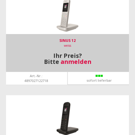
SINUS 12
weiss
Ihr Preis?
Bitte
anmelden
Art.-Nr.:
sofort lieferbar
4897027122718