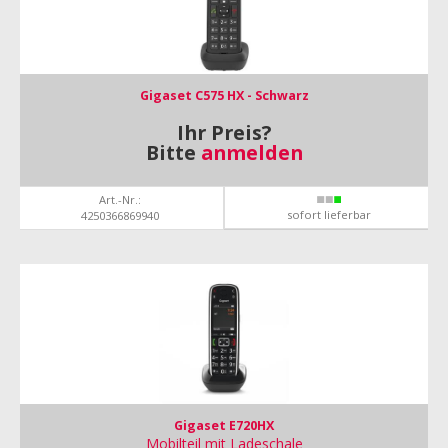
Gigaset C575 HX - Schwarz
Ihr Preis?
Bitte
anmelden
Art.-Nr.:
sofort lieferbar
4250366869940
Gigaset E720HX
Mobilteil mit Ladeschale