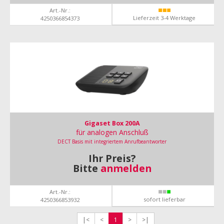
Art.-Nr.:
Lieferzeit 3-4 Werktage
4250366854373
Gigaset Box 200A
für analogen Anschluß
DECT Basis mit integriertem Anrufbeantworter
Ihr Preis?
Bitte
anmelden
Art.-Nr.:
sofort lieferbar
4250366853932
|<
<
1
>
>|