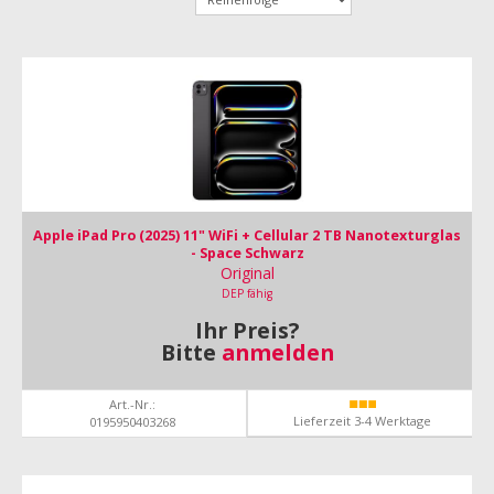
Apple iPad Pro (2025) 11" WiFi + Cellular 2 TB Nanotexturglas
- Space Schwarz
Original
DEP fähig
Ihr Preis?
Bitte
anmelden
Art.-Nr.:
Lieferzeit 3-4 Werktage
0195950403268