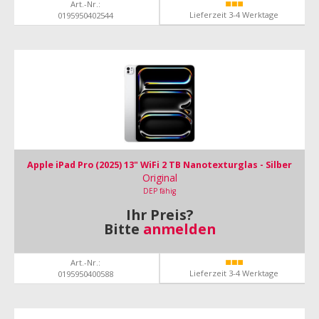
Art.-Nr.:
Lieferzeit 3-4 Werktage
0195950402544
Apple iPad Pro (2025) 13" WiFi 2 TB Nanotexturglas - Silber
Original
DEP fähig
Ihr Preis?
Bitte
anmelden
Art.-Nr.:
Lieferzeit 3-4 Werktage
0195950400588