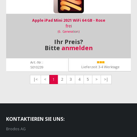
Apple iPad Mini 2021 WiFi 64 GB - Rose
frei
(6. Generation)
Ihr Preis?
Bitte
anmelden
Art.-Nr.:
Lieferzeit 3-4 Werktage
5010239
|<
<
1
2
3
4
5
>
>|
KONTAKTIEREN SIE UNS:
Brodos AG