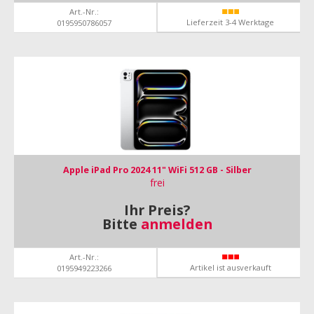
Art.-Nr.:
Lieferzeit 3-4 Werktage
0195950786057
Apple iPad Pro 2024 11" WiFi 512 GB - Silber
frei
Ihr Preis?
Bitte
anmelden
Art.-Nr.:
Artikel ist ausverkauft
0195949223266