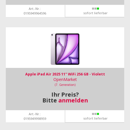
Art.-Nr.:
sofort lieferbar
0195949964596
Apple iPad Air 2025 11" WiFi 256 GB - Violett
OpenMarket
(7. Generation)
Ihr Preis?
Bitte
anmelden
Art.-Nr.:
sofort lieferbar
0195949998959