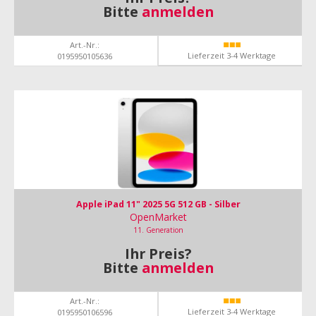
Bitte
anmelden
Art.-Nr.:
Lieferzeit 3-4 Werktage
0195950105636
Apple iPad 11" 2025 5G 512 GB - Silber
OpenMarket
11. Generation
Ihr Preis?
Bitte
anmelden
Art.-Nr.:
Lieferzeit 3-4 Werktage
0195950106596