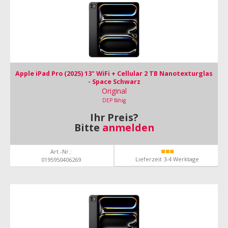
Apple iPad Pro (2025) 13" WiFi + Cellular 2 TB Nanotexturglas
- Space Schwarz
Original
DEP fähig
Ihr Preis?
Bitte
anmelden
Art.-Nr.:
Lieferzeit 3-4 Werktage
0195950406269