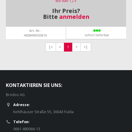
800 mAh 1,2 V
Ihr Preis?
Bitte
anmelden
Art.-Nr.:
sofort lieferbar
4008496550616
|<
<
1
>
>|
KONTAKTIEREN SIE UNS:
Brodos AG
Adresse:
Kohlhäuser Straße 55, 36043 Fulda
Telefon:
0661 480066-13