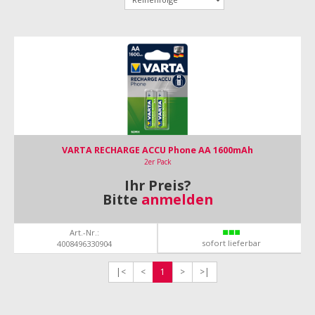
VARTA RECHARGE ACCU Phone AA 1600mAh
2er Pack
Ihr Preis?
Bitte
anmelden
Art.-Nr.:
sofort lieferbar
4008496330904
|<
<
1
>
>|