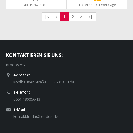
Art.-Nr.:
Lieferzeit 3-4 Werktage
4031574211383
|<
<
1
2
>
>|
KONTAKTIEREN SIE UNS:
Brodos AG
Adresse:
Kohlhäuser Straße 55, 36043 Fulda
Telefon:
0661 480066-13
E-Mail:
kontakt.fulda@brodos.de