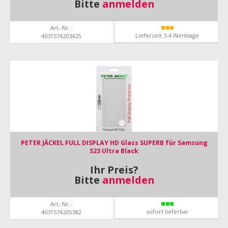
Bitte
anmelden
Art.-Nr.:
Lieferzeit 3-4 Werktage
4031574203425
PETER JÄCKEL FULL DISPLAY HD Glass SUPERB für Samsung
S23 Ultra Black
Ihr Preis?
Bitte
anmelden
Art.-Nr.:
sofort lieferbar
4031574205382