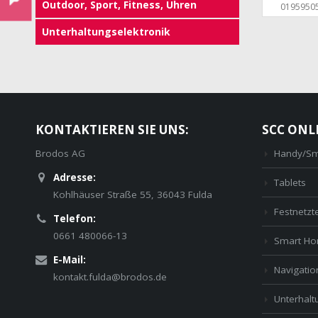
Outdoor, Sport, Fitness, Uhren
0195950
Unterhaltungselektronik
KONTAKTIEREN SIE UNS:
SCC ONL
Brodos AG
Handy/Sm
Adresse:
Tablets
Kohlhäuser Straße 55, 36043 Fulda
Festnetzt
Telefon:
0661 480066-13
Smart H
E-Mail:
Navigatio
kontakt.fulda@brodos.de
Unterhaltu