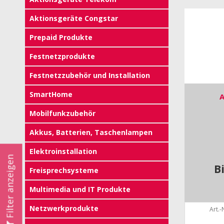
Aktionsgeräte Congstar
Prepaid Produkte
Festnetzprodukte
Festnetzzubehör und Installation
SmartHome
A
Mobilfunkzubehör
Akkus, Batterien, Taschenlampen
Elektroinstallation
Filter anzeigen
B
Freisprechsysteme
Multimedia und IT Produkte
Netzwerkprodukte
Art.-N