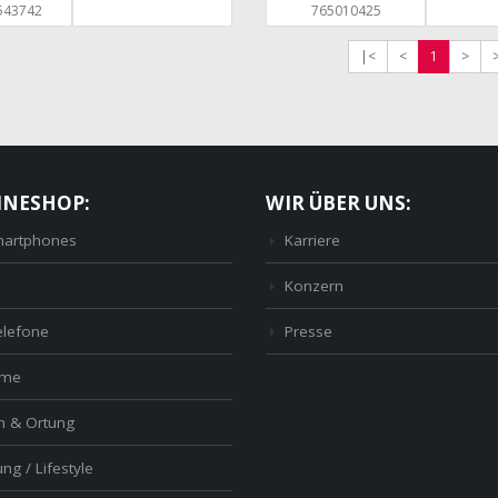
543742
765010425
|<
<
1
>
INESHOP:
WIR ÜBER UNS:
artphones
Karriere
Konzern
elefone
Presse
ome
n & Ortung
ng / Lifestyle