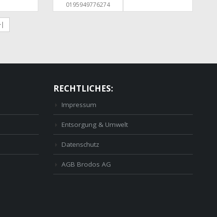
0195949776274
>|
RECHTLICHES:
Impressum
Entsorgung & Umwelt
Datenschutz
AGB Brodos AG