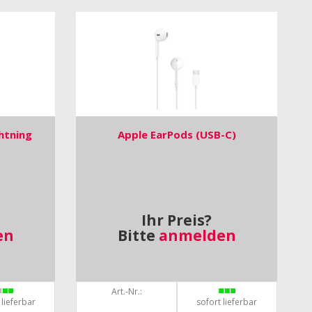
htning
Apple EarPods (USB-C)
Ihr Preis?
en
Bitte
anmelden
Art.-Nr.:
 lieferbar
sofort lieferbar