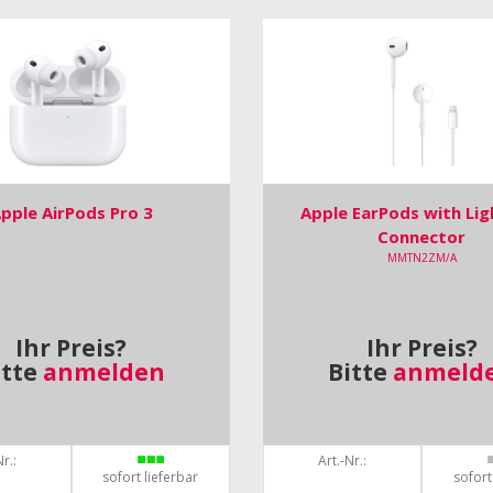
pple AirPods Pro 3
Apple EarPods with Lig
Connector
MMTN2ZM/A
Ihr Preis?
Ihr Preis?
itte
anmelden
Bitte
anmeld
r.:
Art.-Nr.:
sofort lieferbar
sofort