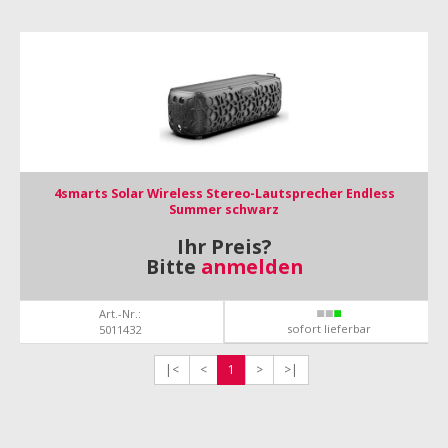
4smarts Solar Wireless Stereo-Lautsprecher Endless
Summer schwarz
Ihr Preis?
Bitte
anmelden
Art.-Nr.:
sofort lieferbar
5011432
|<
<
1
>
>|