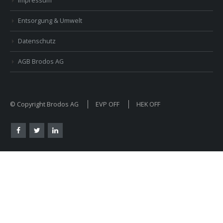
Impressum
Entsorgung & Umwelt
Datenschutz
AGB Brodos AG
© Copyright Brodos AG
EVP OFF
HEK OFF