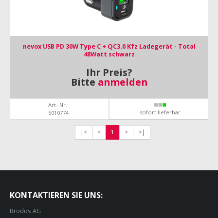
nevox USB PD 30W Type C + QC3.0 Kfz Ladegerät - Total
48Watt schwarz
Ihr Preis?
Bitte
anmelden
Art.-Nr.:
sofort lieferbar
5010774
|<
<
1
>
>|
KONTAKTIEREN SIE UNS:
Brodos AG