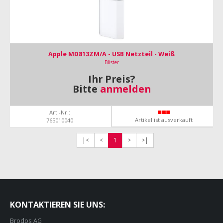
Apple MD813ZM/A - USB Netzteil - Weiß
Blister
Ihr Preis?
Bitte
anmelden
Art.-Nr.:
Artikel ist ausverkauft
765010040
|<
<
1
>
>|
KONTAKTIEREN SIE UNS:
Brodos AG