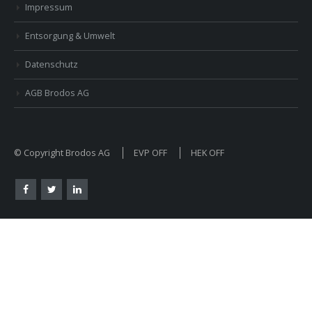
Impressum
Entsorgung & Umwelt
Datenschutz
AGB Brodos AG
© Copyright Brodos AG
EVP OFF
HEK OFF