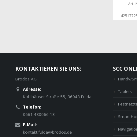
Art.-N
4251772
KONTAKTIEREN SIE UNS:
SCC ONL
Brodos AG
Handy/Sm
Adresse:
Tablets
Kohlhäuser Straße 55, 36043 Fulda
Festnetzt
Telefon:
0661 480066-13
Smart H
E-Mail:
Navigatio
kontakt.fulda@brodos.de