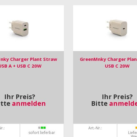
nky Charger Plant Straw
GreenMnky Charger Plan
USB A + USB C 20W
USB C 20W
Ihr Preis?
Ihr Preis?
itte
anmelden
Bitte
anmeld
r.:
Art.-Nr.:
sofort lieferbar
Liefe
We