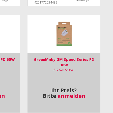
4251772534439
 PD 65W
GreenMnky GM Speed Series PD
30W
A+C GaN Charger
Ihr Preis?
en
Bitte
anmelden