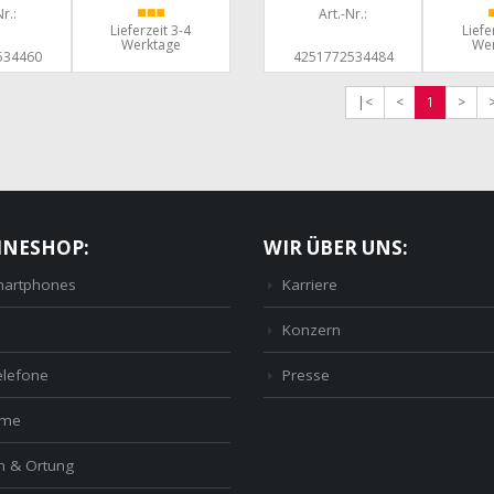
r.:
Art.-Nr.:
Lieferzeit 3-4
Liefe
Werktage
We
534460
4251772534484
|<
<
1
>
INESHOP:
WIR ÜBER UNS:
artphones
Karriere
Konzern
elefone
Presse
ome
n & Ortung