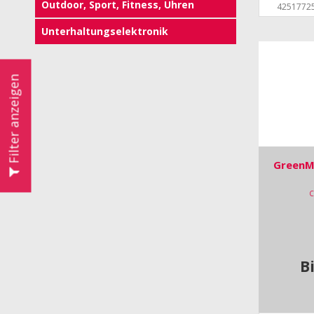
Outdoor, Sport, Fitness, Uhren
4251772
Unterhaltungselektronik
Filter anzeigen
GreenMn
C
B