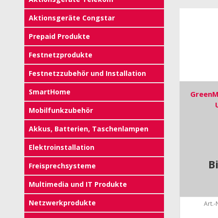
Aktionsgeräte Congstar
Prepaid Produkte
Festnetzprodukte
Festnetzzubehör und Installation
SmartHome
GreenM
Mobilfunkzubehör
Akkus, Batterien, Taschenlampen
Elektroinstallation
B
Freisprechsysteme
Multimedia und IT Produkte
Netzwerkprodukte
Art.-N