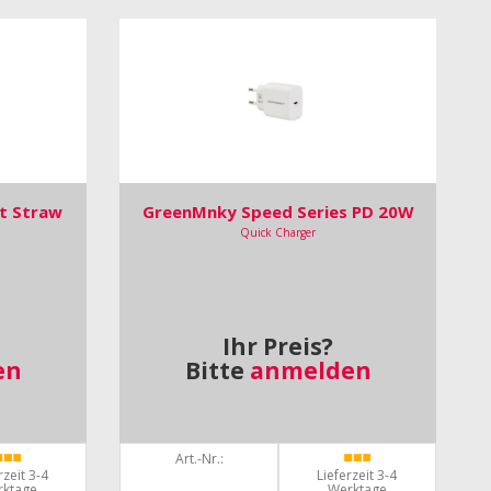
t Straw
GreenMnky Speed Series PD 20W
Quick Charger
Ihr Preis?
en
Bitte
anmelden
Art.-Nr.:
rzeit 3-4
Lieferzeit 3-4
rktage
Werktage