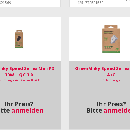
521569
4251772521552
ky Speed Series Mini PD
GreenMnky Speed Series
30W + QC 3.0
A+C
ar Charger A+C Colour BLACK
GaN Charger
Ihr Preis?
Ihr Preis?
itte
anmelden
Bitte
anmeld