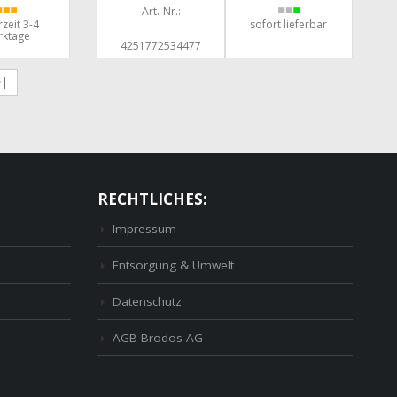
Art.-Nr.:
rzeit 3-4
sofort lieferbar
rktage
4251772534477
>|
RECHTLICHES:
Impressum
Entsorgung & Umwelt
Datenschutz
AGB Brodos AG