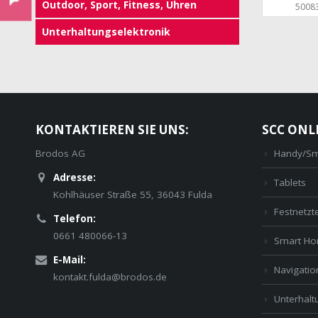
Outdoor, Sport, Fitness, Uhren
5008
Unterhaltungselektronik
KONTAKTIEREN SIE UNS:
SCC ONL
Brodos AG
Handy/Sm
Adresse:
Tablets
Kohlhäuser Straße 55, 36043 Fulda
Festnetzt
Telefon:
0661 480066-13
Smart H
E-Mail:
Navigatio
kontakt.fulda@brodos.de
Unterhaltu