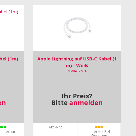
bel (1m)
Apple Lightning auf USB-C Kabel (1
m) - Weiß
MM0A3ZM/A
Ihr Preis?
en
Bitte
anmelden
Art.-Nr.:
 lieferbar
Lieferzeit 3-4
Werktage