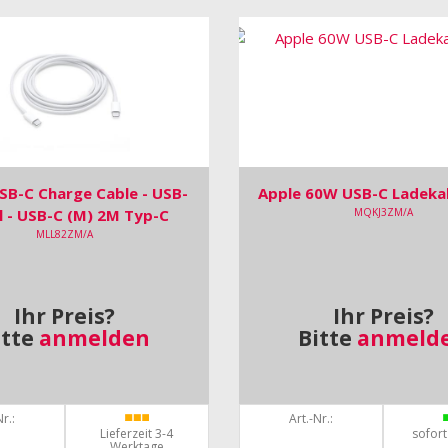
SB-C Charge Cable - USB-
Apple 60W USB-C Ladeka
l - USB-C (M) 2M Typ-C
MQKJ3ZM/A
MLL82ZM/A
Ihr Preis?
Ihr Preis?
itte
anmelden
Bitte
anmeld
r.:
Art.-Nr.:
Lieferzeit 3-4
sofort
Werktage