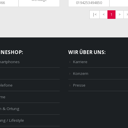
366
0194253494850
|<
<
1
>
INESHOP:
WIR ÜBER UNS:
artphones
Karriere
Konzern
elefone
Presse
ome
n & Ortung
ng / Lifestyle