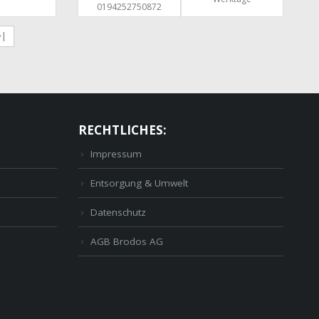
0194252750872
>|
RECHTLICHES:
Impressum
Entsorgung & Umwelt
Datenschutz
AGB Brodos AG