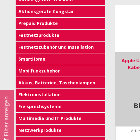
Aktionsgeräte Congstar
Prepaid Produkte
Festnetzprodukte
Festnetzzubehör und Installation
SmartHome
Apple U
Kabe
Mobilfunkzubehör
Akkus, Batterien, Taschenlampen
Elektroinstallation
Filter anzeigen
B
Freisprechsysteme
Multimedia und IT Produkte
Netzwerkprodukte
Art.-N