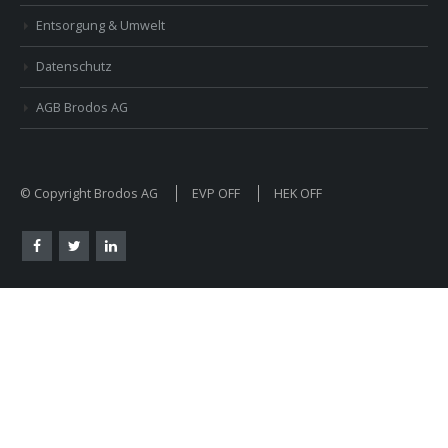
Entsorgung & Umwelt
Datenschutz
AGB Brodos AG
© Copyright Brodos AG
EVP OFF
HEK OFF