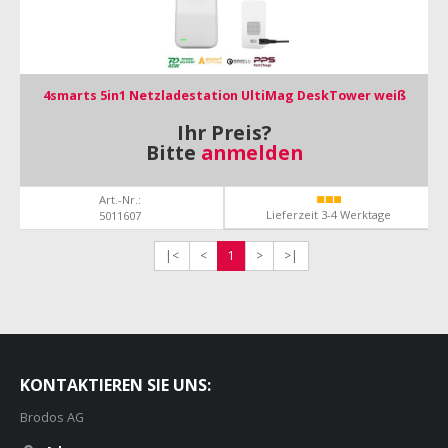
4smarts 5in1 Netzladestation UltiMag DeskTower weiß
Ihr Preis?
Bitte
anmelden
Art.-Nr.:
Lieferzeit 3-4 Werktage
5011607
|<
<
1
>
>|
KONTAKTIEREN SIE UNS:
Brodos AG