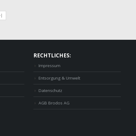
>|
RECHTLICHES:
Impressum
Entsorgung & Umwelt
Datenschutz
AGB Brodos AG