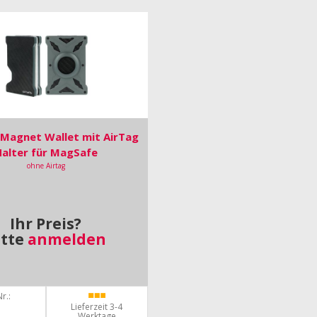
Magnet Wallet mit AirTag
alter für MagSafe
ohne Airtag
Ihr Preis?
itte
anmelden
r.:
Lieferzeit 3-4
Werktage