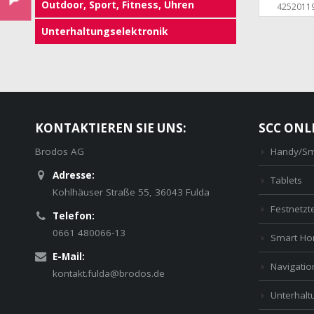
Outdoor, Sport, Fitness, Uhren
4252011
Unterhaltungselektronik
KONTAKTIEREN SIE UNS:
SCC ONL
Brodos AG
Handy/Sm
Adresse:
Tablets
Kohlhäuser Straße 55, 36043 Fulda
Festnetzt
Telefon:
0661 480066-13
Smart H
E-Mail:
Navigatio
kontakt.fulda@brodos.de
Unterhaltu