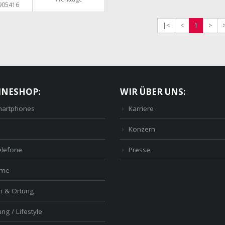
905416
|<
<
1
>
INESHOP:
WIR ÜBER UNS:
artphones
Karriere
Konzern
elefone
Presse
ome
n & Ortung
ng / Lifestyle