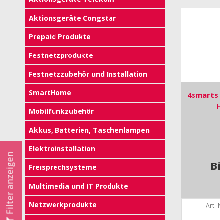
Aktionsgeräte Congstar
Prepaid Produkte
Festnetzprodukte
Festnetzzubehör und Installation
SmartHome
4smarts 
H
Mobilfunkzubehör
Akkus, Batterien, Taschenlampen
Elektroinstallation
Filter anzeigen
B
Freisprechsysteme
Multimedia und IT Produkte
Netzwerkprodukte
Art.-N