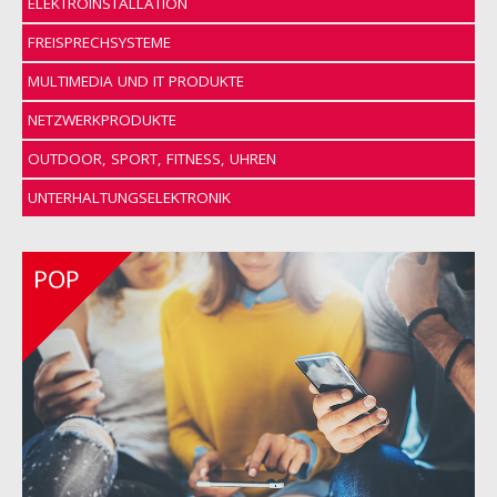
ELEKTROINSTALLATION
FREISPRECHSYSTEME
MULTIMEDIA UND IT PRODUKTE
NETZWERKPRODUKTE
OUTDOOR, SPORT, FITNESS, UHREN
UNTERHALTUNGSELEKTRONIK