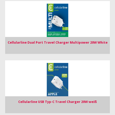
Cellularline Dual Port Travel Charger Multipower 20W White
Cellularline USB Typ-C Travel Charger 20W weiß