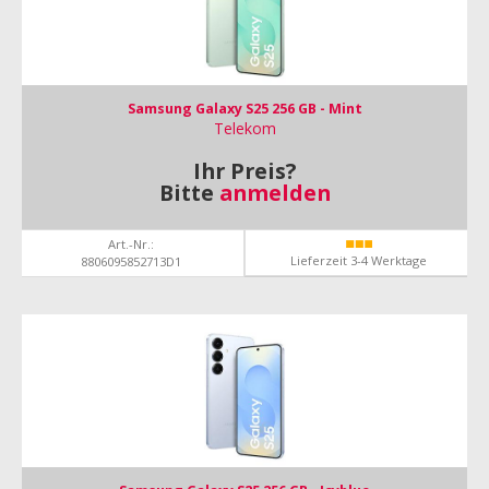
Samsung Galaxy S25 256 GB - Mint
Telekom
Ihr Preis?
Bitte
anmelden
Art.-Nr.:
Lieferzeit 3-4 Werktage
8806095852713D1