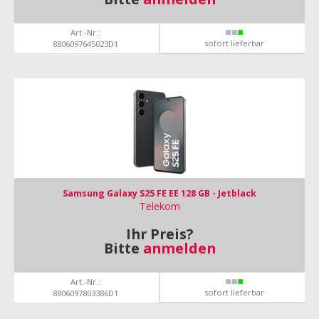
Art.-Nr.:
sofort lieferbar
8806097645023D1
Samsung Galaxy S25 FE EE 128 GB - Jetblack
Telekom
Ihr Preis?
Bitte
anmelden
Art.-Nr.:
sofort lieferbar
8806097803386D1