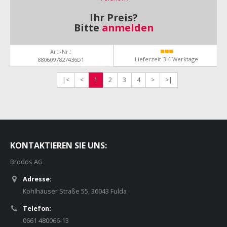
Ihr Preis?
Bitte
anmelden
Art.-Nr.:
Lieferzeit 3-4 Werktage
8806097827436D1
|<
<
1
2
3
4
>
>|
KONTAKTIEREN SIE UNS:
Brodos AG
Adresse:
Kohlhäuser Straße 55, 36043 Fulda
Telefon:
0661 480066-13