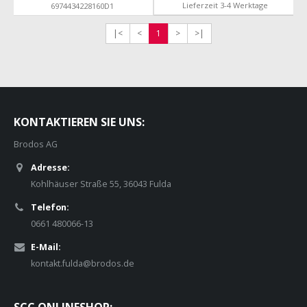
Lieferzeit 3-4 Werktage
6974434228160D1
|<
<
1
>
>|
KONTAKTIEREN SIE UNS:
Brodos AG
Adresse:
Kohlhäuser Straße 55, 36043 Fulda
Telefon:
0661 480066-13
E-Mail:
kontakt.fulda@brodos.de