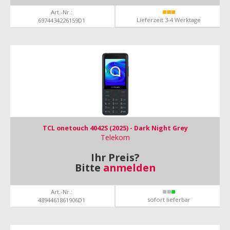
Art.-Nr.:
Lieferzeit 3-4 Werktage
6974434226159D1
TCL onetouch 4042S (2025) - Dark Night Grey
Telekom
Ihr Preis?
Bitte
anmelden
Art.-Nr.:
sofort lieferbar
4894461861906D1