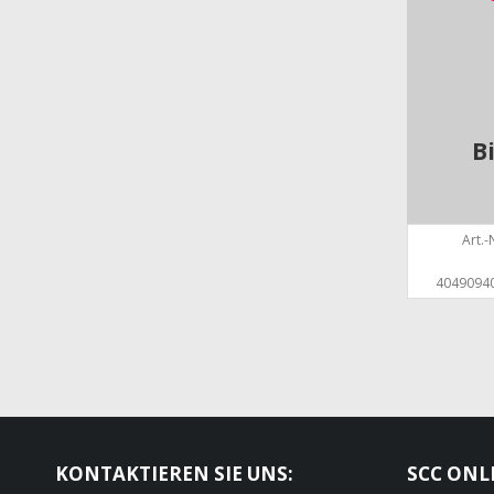
B
Art.-N
4049094
KONTAKTIEREN SIE UNS:
SCC ONL