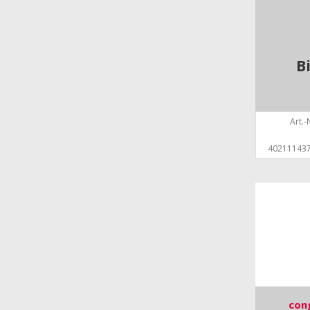
B
Art.-N
40211143
cong