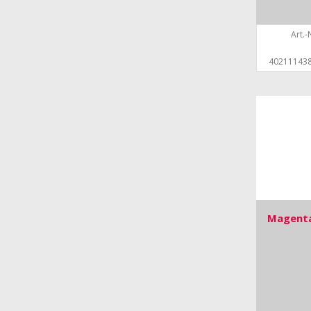
Art.-N
40211143
Magenta