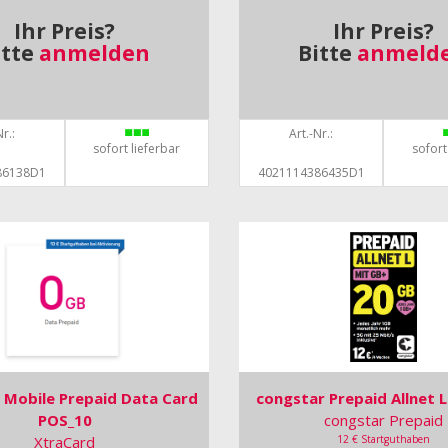
Ihr Preis?
Ihr Preis?
itte
anmelden
Bitte
anmeld
r.:
Art.-Nr.:
sofort lieferbar
sofort
86138D1
4021114386435D1
Mobile Prepaid Data Card
congstar Prepaid Allnet 
POS_10
congstar Prepaid
XtraCard
12 € Startguthaben