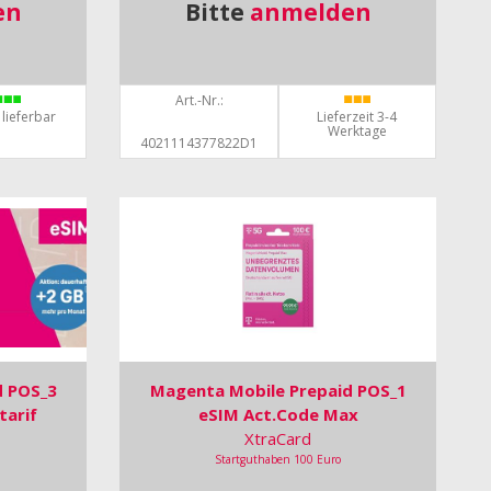
en
Bitte
anmelden
Art.-Nr.:
 lieferbar
Lieferzeit 3-4
Werktage
4021114377822D1
d POS_3
Magenta Mobile Prepaid POS_1
tarif
eSIM Act.Code Max
XtraCard
Startguthaben 100 Euro