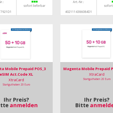
r.:
Art.-Nr.:
sofort lieferbar
sofort
77921D1
4021114386084D1
a Mobile Prepaid POS_3
Magenta Mobile Prepaid 
eSIM Act.Code XL
XtraCard
XtraCard
Startguthaben 20 Euro
Startguthaben 20 Euro
Ihr Preis?
Ihr Preis?
itte
anmelden
Bitte
anmeld