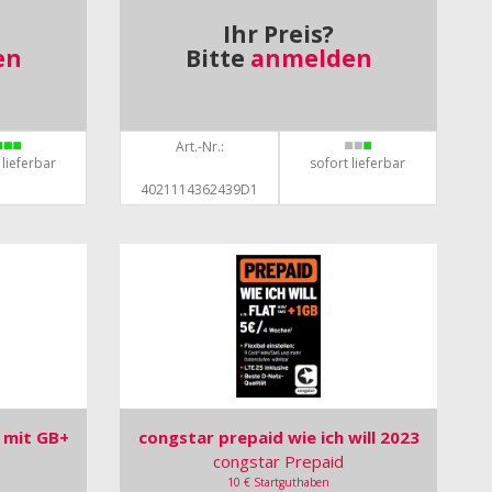
Ihr Preis?
en
Bitte
anmelden
Art.-Nr.:
 lieferbar
sofort lieferbar
4021114362439D1
L mit GB+
congstar prepaid wie ich will 2023
congstar Prepaid
10 € Startguthaben