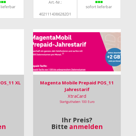
Art.-Nr.:
 lieferbar
sofort lieferbar
4021114386282D1
POS_11 XL
Magenta Mobile Prepaid POS_11
Jahrestarif
XtraCard
Startguthaben 100 Euro
Ihr Preis?
en
Bitte
anmelden