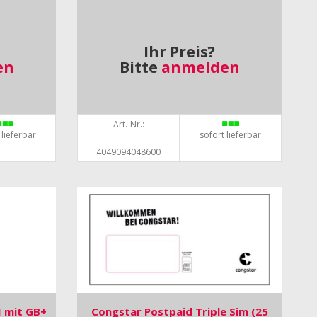
Ihr Preis?
en
Bitte
anmelden
Art.-Nr.:
 lieferbar
sofort lieferbar
4049094048600
M mit GB+
Congstar Postpaid Triple Sim (25