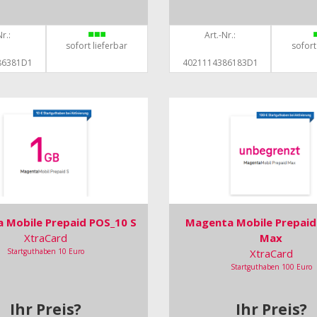
r.:
Art.-Nr.:
sofort lieferbar
sofort
86381D1
4021114386183D1
 Mobile Prepaid POS_10 S
Magenta Mobile Prepaid
XtraCard
Max
Startguthaben 10 Euro
XtraCard
Startguthaben 100 Euro
Ihr Preis?
Ihr Preis?