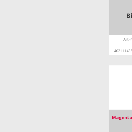
B
Art.-N
40211143
Magenta 