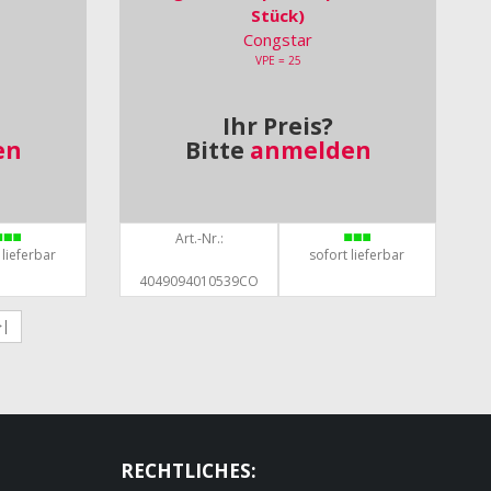
Stück)
Congstar
VPE = 25
Ihr Preis?
en
Bitte
anmelden
Art.-Nr.:
 lieferbar
sofort lieferbar
4049094010539CO
>|
RECHTLICHES: