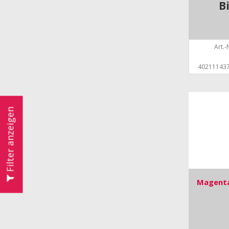
B
Art.-N
40211143
Filter anzeigen
Magenta