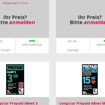
Startguthaben 10 Euro
Ihr Preis?
Ihr Preis?
itte
anmelden
Bitte
anmeld
r.:
Art.-Nr.:
sofort lieferbar
sofort
77976D1
5001987
star Prepaid Allnet S
congstar Prepaid Allnet 