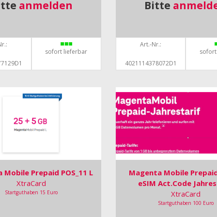
itte
anmelden
Bitte
anmeld
r.:
Art.-Nr.:
sofort lieferbar
sofort
77129D1
4021114378072D1
 Mobile Prepaid POS_11 L
Magenta Mobile Prepai
XtraCard
eSIM Act.Code Jahres
Startguthaben 15 Euro
XtraCard
Startguthaben 100 Euro