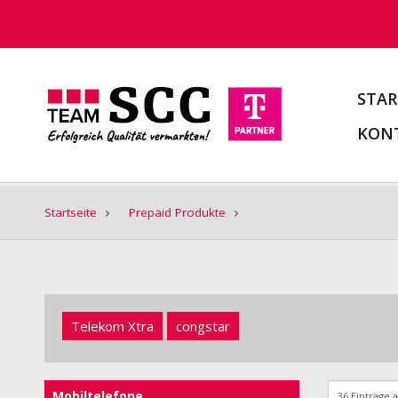
STAR
KON
Startseite
Prepaid Produkte
Telekom Xtra
congstar
Mobiltelefone