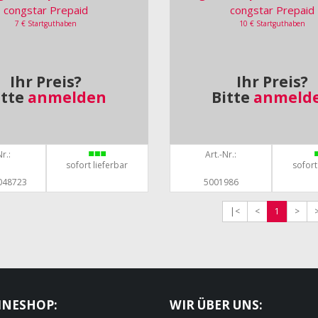
congstar Prepaid
congstar Prepaid
7 € Startguthaben
10 € Startguthaben
Ihr Preis?
Ihr Preis?
itte
anmelden
Bitte
anmeld
r.:
Art.-Nr.:
sofort lieferbar
sofort
048723
5001986
|<
<
1
>
INESHOP:
WIR ÜBER UNS: