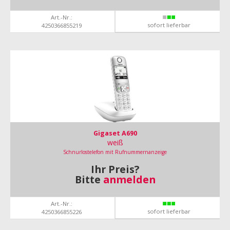
Art.-Nr.:
sofort lieferbar
4250366855219
Gigaset A690
weiß
Schnurlostelefon mit Rufnummernanzeige
Ihr Preis?
Bitte
anmelden
Art.-Nr.:
sofort lieferbar
4250366855226