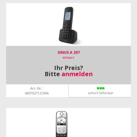
SINUS A 207
schwarz
Ihr Preis?
Bitte
anmelden
Art.-Nr.:
sofort lieferbar
4897027121896