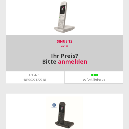
SINUS 12
weiss
Ihr Preis?
Bitte
anmelden
Art.-Nr.:
sofort lieferbar
4897027122718