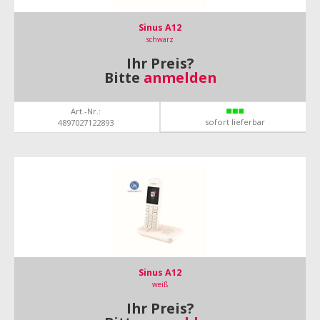
Sinus A12
schwarz
Ihr Preis?
Bitte
anmelden
Art.-Nr.:
sofort lieferbar
4897027122893
Sinus A12
weiß
Ihr Preis?