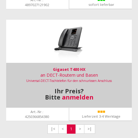
sofort lieferbar
4897027121902
Gigaset T480 HX
an DECT-Routern und Basen
Universal-DECT-Tischtelefon für den schnurlosen Anschluss
Ihr Preis?
Bitte
anmelden
Art.-Nr.:
Lieferzeit 3-4 Werktage
4250366854380
|<
<
1
>
>|