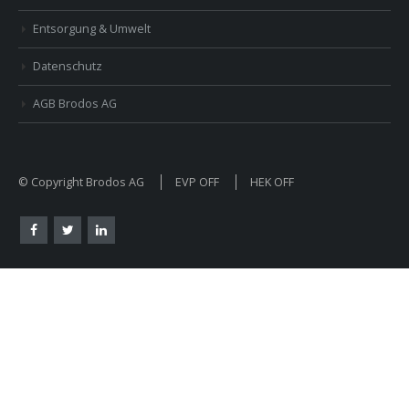
Entsorgung & Umwelt
Datenschutz
AGB Brodos AG
© Copyright Brodos AG
EVP OFF
HEK OFF