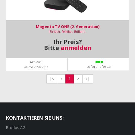
Magenta TV ONE (2. Generation)
Einfach. Felxibel, Brillant.
Ihr Preis?
Bitte
anmelden
Art.-Nr.:
sofort lieferbar
4025125545683
|<
<
1
>
>|
KONTAKTIEREN SIE UNS:
Brodos AG