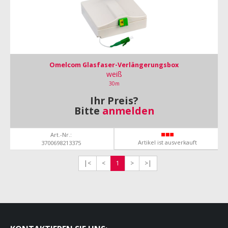
Omelcom Glasfaser-Verlängerungsbox
weiß
30m
Ihr Preis?
Bitte
anmelden
Art.-Nr.:
Artikel ist ausverkauft
3700698213375
|<
<
1
>
>|