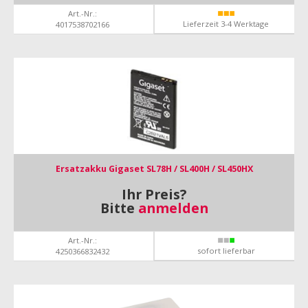
Art.-Nr.:
Lieferzeit 3-4 Werktage
4017538702166
Ersatzakku Gigaset SL78H / SL400H / SL450HX
Ihr Preis?
Bitte
anmelden
Art.-Nr.:
sofort lieferbar
4250366832432