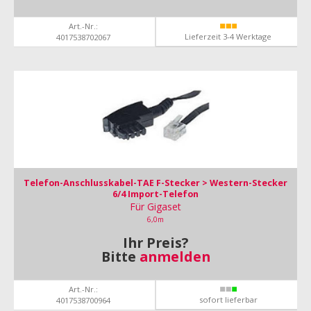
Art.-Nr.:
Lieferzeit 3-4 Werktage
4017538702067
Telefon-Anschlusskabel-TAE F-Stecker > Western-Stecker
6/4 Import-Telefon
Für Gigaset
6,0m
Ihr Preis?
Bitte
anmelden
Art.-Nr.:
sofort lieferbar
4017538700964