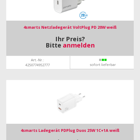
4smarts Netzladegerät VoltPlug PD 20W weiß
Ihr Preis?
Bitte
anmelden
Art.-Nr.:
sofort lieferbar
4250774952777
4smarts Ladegerät PDPlug Duos 25W 1C+1A weiß