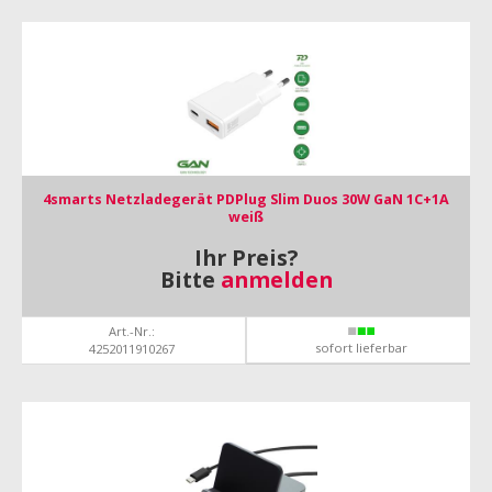
4smarts Netzladegerät PDPlug Slim Duos 30W GaN 1C+1A
weiß
Ihr Preis?
Bitte
anmelden
Art.-Nr.:
sofort lieferbar
4252011910267