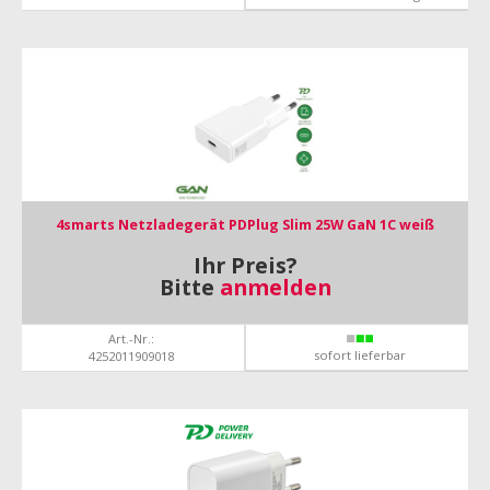
4smarts Netzladegerät PDPlug Slim 25W GaN 1C weiß
Ihr Preis?
Bitte
anmelden
Art.-Nr.:
sofort lieferbar
4252011909018