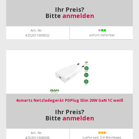
Ihr Preis?
Bitte
anmelden
Art.-Nr.:
sofort lieferbar
4252011909032
4smarts Netzladegerät PDPlug Slim 20W GaN 1C weiß
Ihr Preis?
Bitte
anmelden
Art.-Nr.:
Lieferzeit 3-4 Werktage
4252011908998