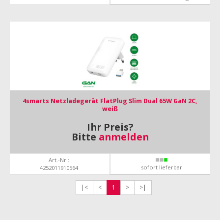
4smarts Netzladegerät FlatPlug Slim Dual 65W GaN 2C,
weiß
Ihr Preis?
Bitte
anmelden
Art.-Nr.:
sofort lieferbar
4252011910564
|<
<
1
>
>|