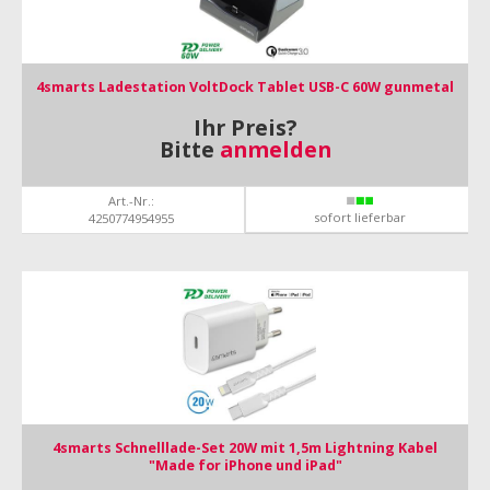
4smarts Ladestation VoltDock Tablet USB-C 60W gunmetal
Ihr Preis?
Bitte
anmelden
Art.-Nr.:
sofort lieferbar
4250774954955
4smarts Schnelllade-Set 20W mit 1,5m Lightning Kabel
"Made for iPhone und iPad"