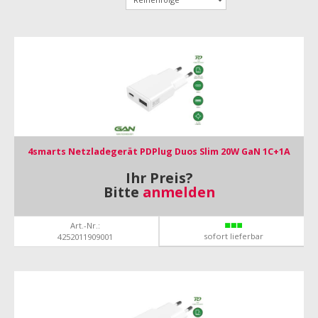
4smarts Netzladegerät PDPlug Duos Slim 20W GaN 1C+1A
Ihr Preis?
Bitte
anmelden
Art.-Nr.:
sofort lieferbar
4252011909001