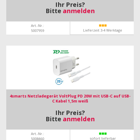
Ihr Preis?
Bitte
anmelden
Art.-Nr.:
Lieferzeit 3-4 Werktage
5007959
4smarts Netzladegerät VoltPlug PD 20W mit USB-C auf USB-
C Kabel 1,5m weiß
Ihr Preis?
Bitte
anmelden
Art.-Nr.:
sofort lieferbar
5008460