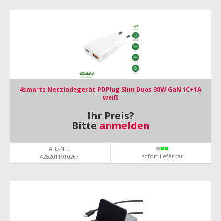
4smarts Netzladegerät PDPlug Slim Duos 30W GaN 1C+1A
weiß
Ihr Preis?
Bitte
anmelden
Art.-Nr.:
sofort lieferbar
4252011910267