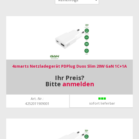
4smarts Netzladegerät PDPlug Duos Slim 20W GaN 1C+1A
Ihr Preis?
Bitte
anmelden
Art.-Nr.:
sofort lieferbar
4252011909001