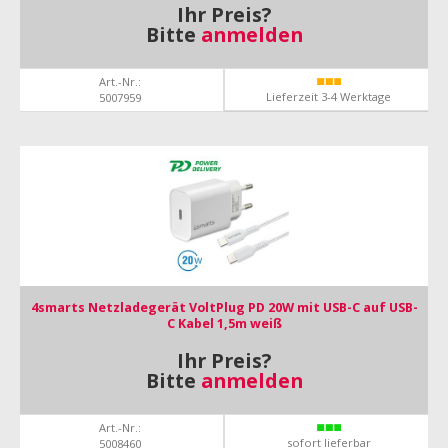
Ihr Preis?
Bitte
anmelden
Art.-Nr.:
Lieferzeit 3-4 Werktage
5007959
4smarts Netzladegerät VoltPlug PD 20W mit USB-C auf USB-
C Kabel 1,5m weiß
Ihr Preis?
Bitte
anmelden
Art.-Nr.:
sofort lieferbar
5008460