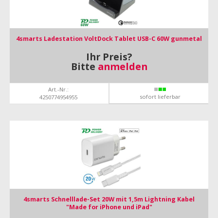
4smarts Ladestation VoltDock Tablet USB-C 60W gunmetal
Ihr Preis?
Bitte
anmelden
Art.-Nr.:
sofort lieferbar
4250774954955
4smarts Schnelllade-Set 20W mit 1,5m Lightning Kabel
"Made for iPhone und iPad"