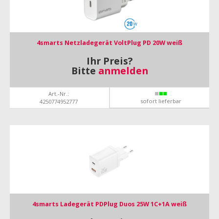
4smarts Netzladegerät VoltPlug PD 20W weiß
Ihr Preis?
Bitte
anmelden
Art.-Nr.:
sofort lieferbar
4250774952777
4smarts Ladegerät PDPlug Duos 25W 1C+1A weiß