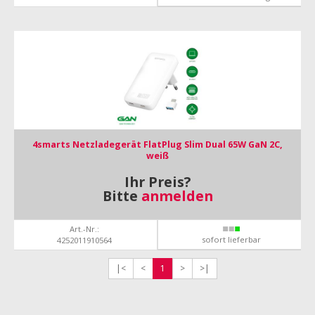
4smarts Netzladegerät FlatPlug Slim Dual 65W GaN 2C,
weiß
Ihr Preis?
Bitte
anmelden
Art.-Nr.:
sofort lieferbar
4252011910564
|<
<
1
>
>|