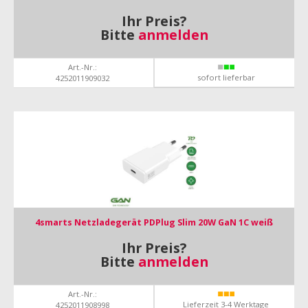
Ihr Preis?
Bitte
anmelden
Art.-Nr.:
sofort lieferbar
4252011909032
4smarts Netzladegerät PDPlug Slim 20W GaN 1C weiß
Ihr Preis?
Bitte
anmelden
Art.-Nr.:
Lieferzeit 3-4 Werktage
4252011908998