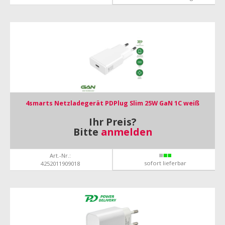
4smarts Netzladegerät PDPlug Slim 25W GaN 1C weiß
Ihr Preis?
Bitte
anmelden
Art.-Nr.:
sofort lieferbar
4252011909018