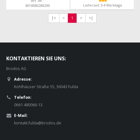
Art.-Nr.:
Lieferzeit 3-4 Werktage
8018080280290
|<
<
1
>
>|
KONTAKTIEREN SIE UNS:
Brodos AG
Adresse:
Kohlhäuser Straße 55, 36043 Fulda
Telefon:
0661 480066-13
E-Mail:
kontakt.fulda@brodos.de