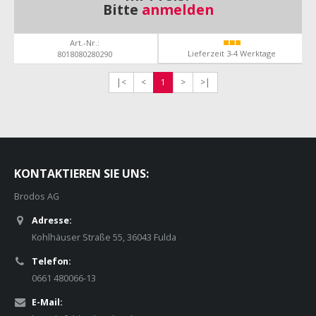
Bitte
anmelden
Art.-Nr.:
Lieferzeit 3-4 Werktage
8018080280290
|<
<
1
>
>|
KONTAKTIEREN SIE UNS:
Brodos AG
Adresse:
Kohlhäuser Straße 55, 36043 Fulda
Telefon:
0661 480066-13
E-Mail: