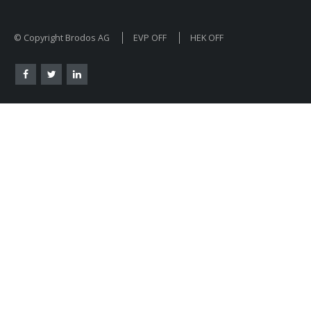
© Copyright Brodos AG
EVP OFF
HEK OFF