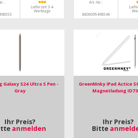
r.:
Art.-Nr.:
Lieferzeit 3-4
Liefe
Werktage
We
498553
8806095498546
 Galaxy S24 Ultra S Pen -
GreenMnky iPad Actice St
Gray
Magnetladung ID7
Ihr Preis?
Ihr Preis?
itte
anmelden
Bitte
anmeld