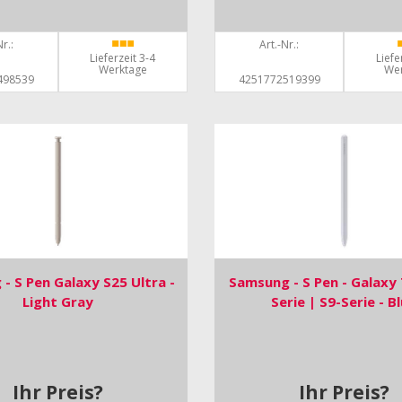
r.:
Art.-Nr.:
Lieferzeit 3-4
Liefe
Werktage
We
498539
4251772519399
- S Pen Galaxy S25 Ultra -
Samsung - S Pen - Galaxy
Light Gray
Serie | S9-Serie - B
Ihr Preis?
Ihr Preis?