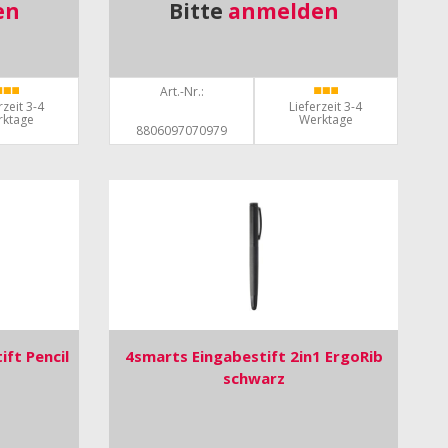
en
Bitte
anmelden
Art.-Nr.:
rzeit 3-4
Lieferzeit 3-4
rktage
Werktage
8806097070979
ift Pencil
4smarts Eingabestift 2in1 ErgoRib
schwarz