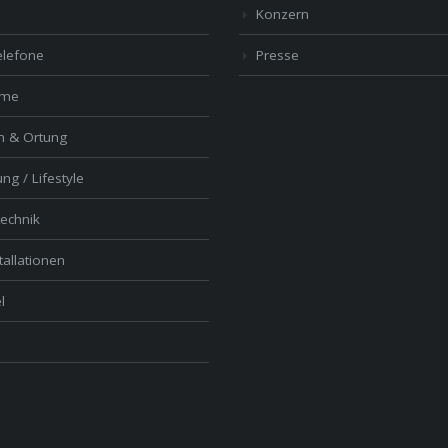
Konzern
elefone
Presse
ome
n & Ortung
ng / Lifestyle
echnik
tallationen
l