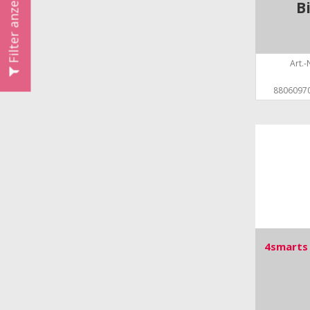
Filter anzeigen
B
Art.-N
8806097
4smarts 