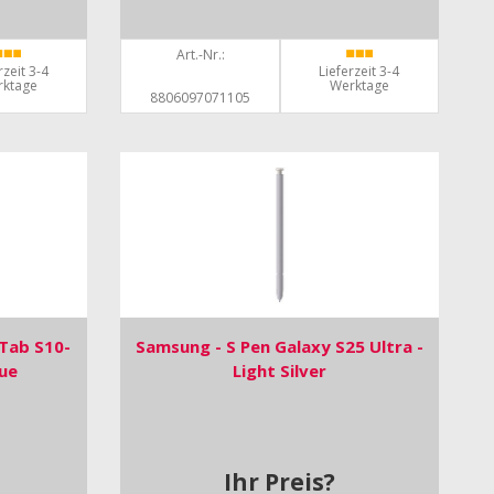
Art.-Nr.:
rzeit 3-4
Lieferzeit 3-4
rktage
Werktage
8806097071105
 Tab S10-
Samsung - S Pen Galaxy S25 Ultra -
lue
Light Silver
Ihr Preis?