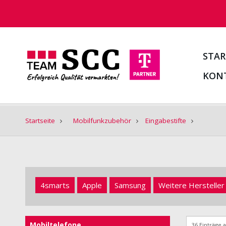
STAR
KON
Startseite
Mobilfunkzubehör
Eingabestifte
4smarts
Apple
Samsung
Weitere Hersteller
Mobiltelefone