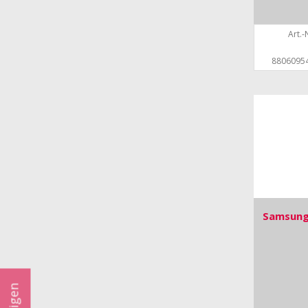
Art.-N
8806095
Samsung 