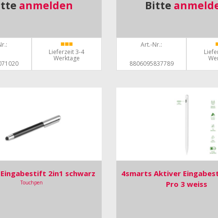
itte
anmelden
Bitte
anmeld
r.:
Art.-Nr.:
Lieferzeit 3-4
Liefe
Werktage
We
071020
8806095837789
Eingabestift 2in1 schwarz
4smarts Aktiver Eingabest
Touchpen
Pro 3 weiss