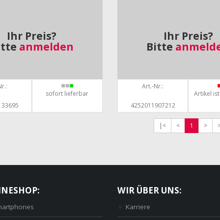
Ihr Preis?
Ihr Preis?
itte
anmelden
Bitte
anmeld
r.:
Art.-Nr.:
sofort lieferbar
Artikel is
133695
4252011907212
|<
<
1
>
INESHOP:
WIR ÜBER UNS:
artphones
Karriere