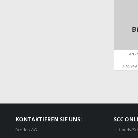
B
Art.-N
0195949
KONTAKTIEREN SIE UNS:
SCC ONL
Brodos AG
Handy/Sm