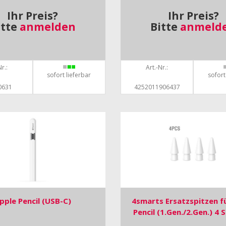
Ihr Preis?
Ihr Preis?
itte
anmelden
Bitte
anmeld
r.:
Art.-Nr.:
sofort lieferbar
sofort
0631
4252011906437
pple Pencil (USB-C)
4smarts Ersatzspitzen f
Pencil (1.Gen./2.Gen.) 4 S