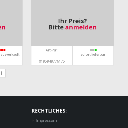
Ihr Preis?
en
Bitte
anmelden
Art.-Nr.:
t ausverkauft
sofort lieferbar
0195949776175
>|
RECHTLICHES:
Impressum