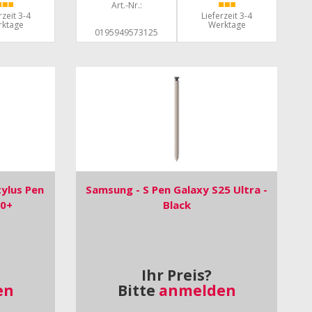
Art.-Nr.:
rzeit 3-4
Lieferzeit 3-4
rktage
Werktage
0195949573125
ylus Pen
Samsung - S Pen Galaxy S25 Ultra -
30+
Black
Ihr Preis?
en
Bitte
anmelden