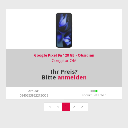
Google Pixel 9a 128 GB - Obsidian
Congstar OM
Ihr Preis?
Bitte
anmelden
Art.-Nr.:
sofort lieferbar
0840353922273COS
|<
<
1
>
>|