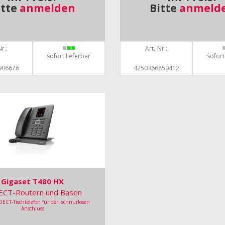
itte
anmelden
Bitte
anmeld
r.:
Art.-Nr.:
sofort lieferbar
sofort
906676
4250366850412
Gigaset T480 HX
ECT-Routern und Basen
DECT-Tischtelefon für den schnurlosen
Anschluss