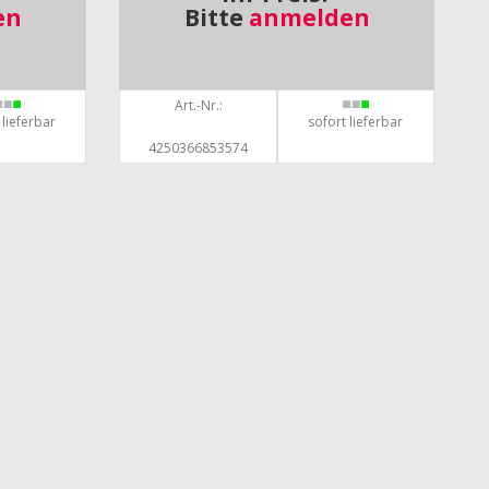
en
Bitte
anmelden
Art.-Nr.:
 lieferbar
sofort lieferbar
4250366853574