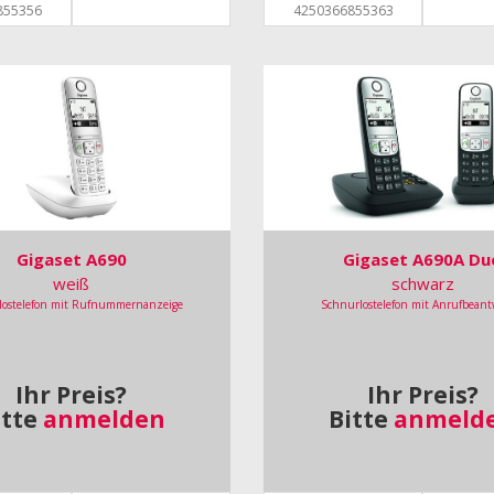
855356
4250366855363
Gigaset A690
Gigaset A690A Du
weiß
schwarz
lostelefon mit Rufnummernanzeige
Schnurlostelefon mit Anrufbeant
Ihr Preis?
Ihr Preis?
itte
anmelden
Bitte
anmeld