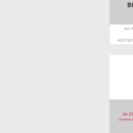
B
Art.-N
4255781
an D
Universal-