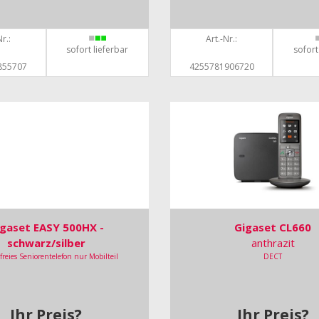
r.:
Art.-Nr.:
sofort lieferbar
sofort
855707
4255781906720
gaset EASY 500HX -
Gigaset CL660
schwarz/silber
anthrazit
efreies Seniorentelefon nur Mobilteil
DECT
Ihr Preis?
Ihr Preis?