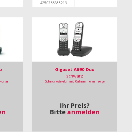
4250366855219
o
Gigaset A690 Duo
schwarz
worter
Schnurlostelefon mit Rufnummernanzeige
Ihr Preis?
en
Bitte
anmelden