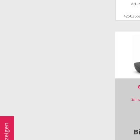
Art.-N
4250366
Schnu
B