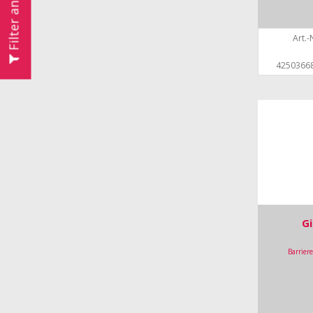
Filter anzeigen
Art.-N
4250366
Gi
Barrier