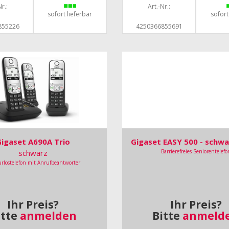
r.:
Art.-Nr.:
sofort lieferbar
sofort
855226
4250366855691
Gigaset A690A Trio
Gigaset EASY 500 - schwa
schwarz
Barrierefreies Seniorentelefo
rlostelefon mit Anrufbeantworter
Ihr Preis?
Ihr Preis?
itte
anmelden
Bitte
anmeld