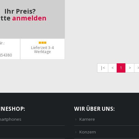
Ihr Preis?
itte
anmelden
r.:
Lieferzeit 3-4
Werktage
854380
|<
<
1
>
INESHOP:
WIR ÜBER UNS:
artphones
Karriere
Konzern