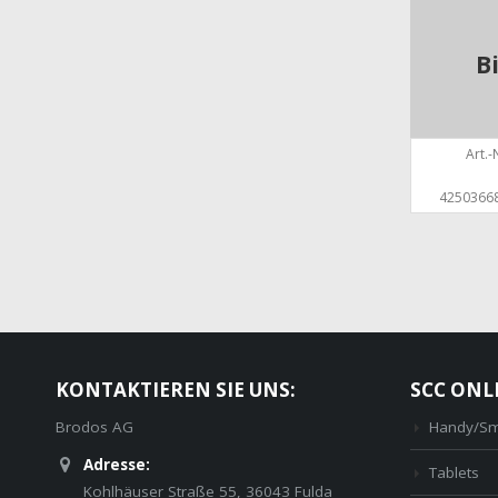
B
Art.-N
4250366
KONTAKTIEREN SIE UNS:
SCC ONL
Brodos AG
Handy/Sm
Adresse:
Tablets
Kohlhäuser Straße 55, 36043 Fulda