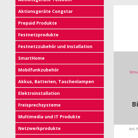
Aktionsgeräte Congstar
Prepaid Produkte
Festnetzprodukte
Festnetzzubehör und Installation
SmartHome
Mobilfunkzubehör
Schnu
Akkus, Batterien, Taschenlampen
Elektroinstallation
B
Freisprechsysteme
Multimedia und IT Produkte
Netzwerkprodukte
Art.-N