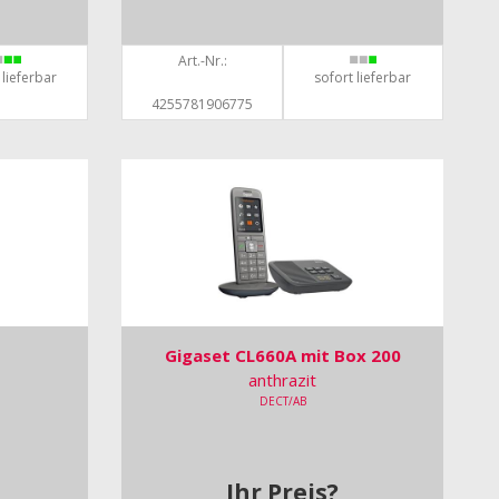
Art.-Nr.:
 lieferbar
sofort lieferbar
4255781906775
Gigaset CL660A mit Box 200
anthrazit
DECT/AB
Ihr Preis?