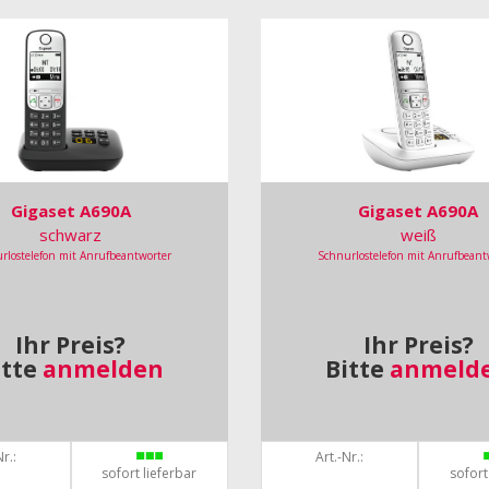
Gigaset A690A
Gigaset A690A
schwarz
weiß
rlostelefon mit Anrufbeantworter
Schnurlostelefon mit Anrufbeant
Ihr Preis?
Ihr Preis?
itte
anmelden
Bitte
anmeld
r.:
Art.-Nr.:
sofort lieferbar
sofort