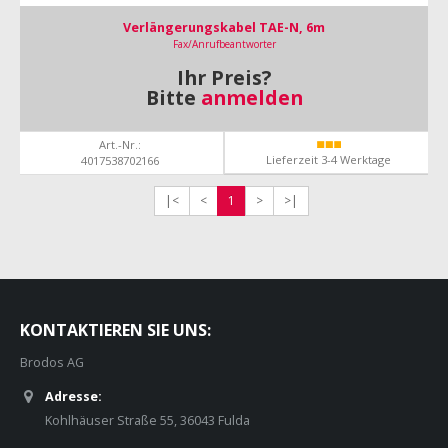
Verlängerungskabel TAE-N, 6m
Fax/Anrufbeantworter
Ihr Preis?
Bitte
anmelden
Art.-Nr.:
Lieferzeit 3-4 Werktage
4017538702166
|<
<
1
>
>|
KONTAKTIEREN SIE UNS:
Brodos AG
Adresse:
Kohlhäuser Straße 55, 36043 Fulda